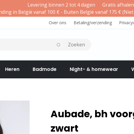
teer ons
Levering binnen 2 tot 4 dagen
Gratis afhalen
nding in België vanaf 100 € - Buiten België vanaf 175 € (Niet
Over ons
Betaling/verzending
Privacy
Heren
Badmode
Night- & homewear
Cadeaubon
BORSTZORG
Aubade, bh voor
zwart