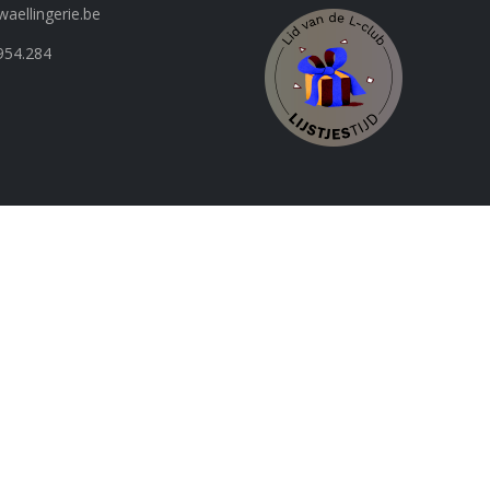
aellingerie.be
954.284