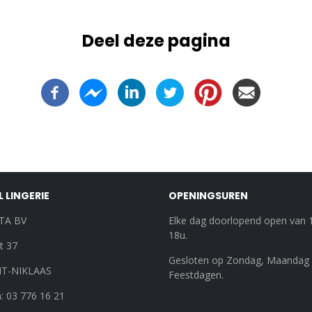
Deel deze pagina
 LINGERIE
OPENINGSUREN
TA BV
Elke dag doorlopend open van 
18u.
t 37
Gesloten op Zondag, Maandag
NT-NIKLAAS
Feestdagen.
: 03 776 16 21