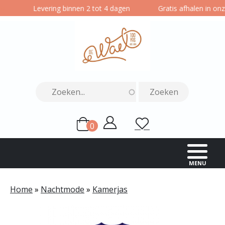
Overslaan
Levering binnen 2 tot 4 dagen
Gratis afhalen in onze 
en
naar
de
inhoud
gaan
0
Gebruikersmenu
Mijn
Wensenlijst
items
account
MENU
Home
Nachtmode
Kamerjas
Kruimelpad