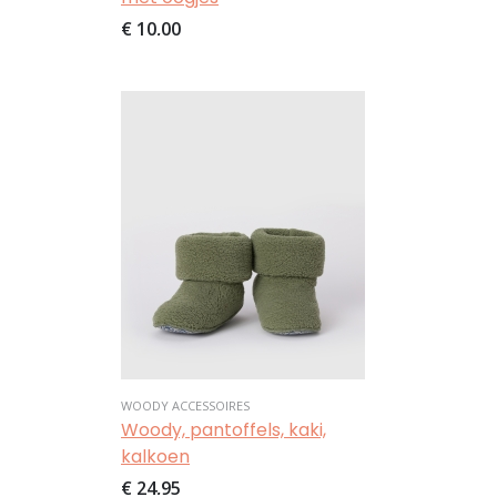
€ 10,00
Afbeelding
WOODY ACCESSOIRES
Woody, pantoffels, kaki,
kalkoen
€ 24,95