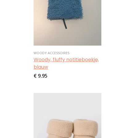
WOODY ACCESSOIRES
Woody, fluffy notitieboekje,
blauw
€ 9,95
Afbeelding