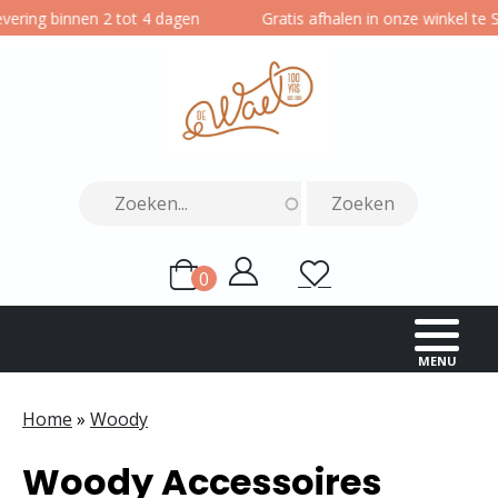
Overslaan
en 2 tot 4 dagen
Gratis afhalen in onze winkel te Sint-Niklaas
en
naar
de
inhoud
gaan
0
Gebruikersmenu
Mijn
Wensenlijst
items
account
MENU
Home
Woody
Kruimelpad
Woody Accessoires