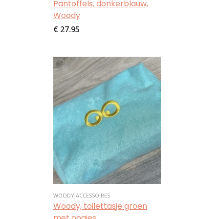
Pantoffels, donkerblauw,
Woody
€ 27,95
Afbeelding
WOODY ACCESSOIRES
Woody, toilettasje groen
met oogjes