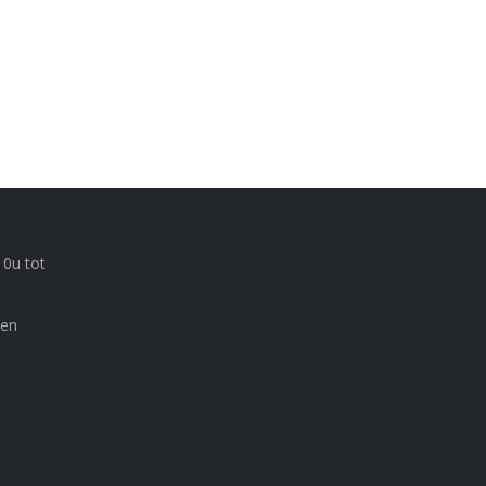
10u tot
 en