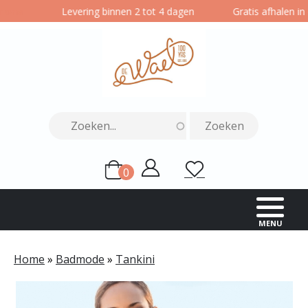
Overslaan
ons
Levering binnen 2 tot 4 dagen
Gratis afhalen in on
en
naar
de
inhoud
gaan
0
Gebruikersmenu
Mijn
Wensenlijst
items
account
MENU
Home
Badmode
Tankini
Kruimelpad