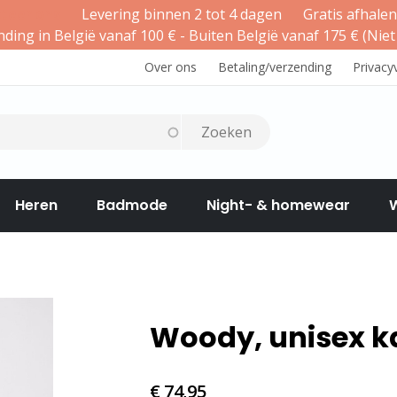
teer ons
Levering binnen 2 tot 4 dagen
Gratis afhalen
nding in België vanaf 100 € - Buiten België vanaf 175 € (Niet
Over ons
Betaling/verzending
Privacy
Heren
Badmode
Night- & homewear
Cadeaubon
BORSTZORG
Woody, unisex k
€ 74,95