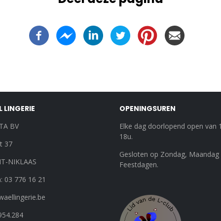
 LINGERIE
OPENINGSUREN
TA BV
Elke dag doorlopend open van 
18u.
t 37
Gesloten op Zondag, Maandag
NT-NIKLAAS
Feestdagen.
: 03 776 16 21
aellingerie.be
954.284