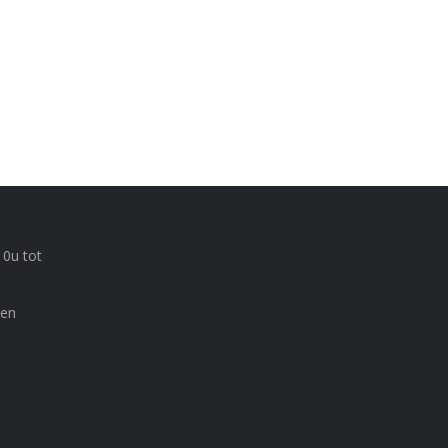
10u tot
 en