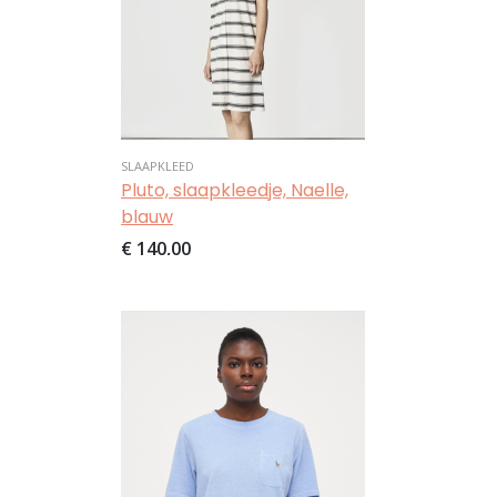
SLAAPKLEED
Pluto, slaapkleedje, Naelle,
blauw
€ 140,00
Afbeelding