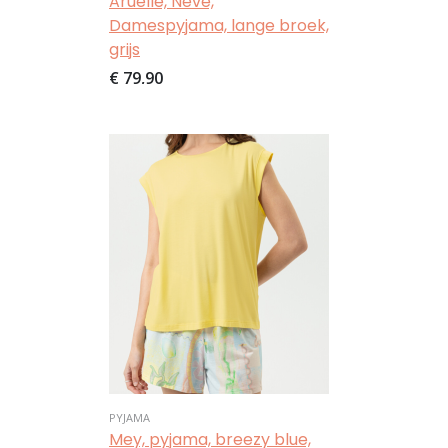
Aruelle, Neve,
Damespyjama, lange broek,
grijs
€ 79,90
Afbeelding
PYJAMA
Mey, pyjama, breezy blue,