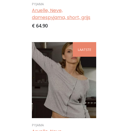
PYJAMA
Aruelle, Neve,
damespyjama, short, grijs
€ 64,90
Afbeelding
LAATSTE
PYJAMA