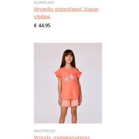
SLAAPKLEED
Ringella, slaapkleed, blauw,
vlekjes
€ 44,95
Afbeelding
NACHTMODE
Woody, meisjespyjama,