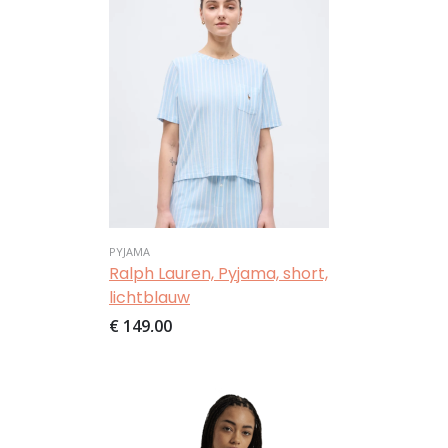
PYJAMA
Ralph Lauren, Pyjama, short,
lichtblauw
€ 149,00
Afbeelding