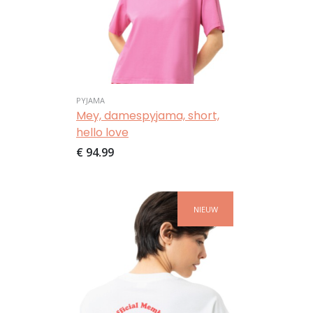
PYJAMA
Mey, damespyjama, short,
hello love
€ 94,99
Afbeelding
NIEUW