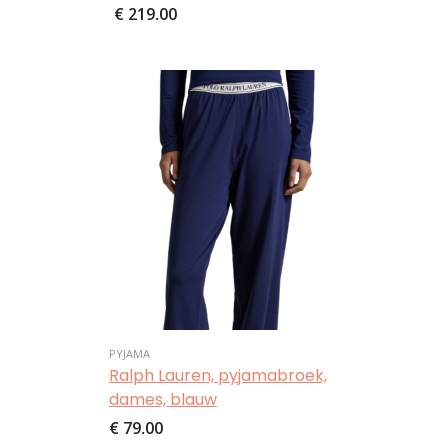
€ 219,00
Afbeelding
PYJAMA
Ralph Lauren, pyjamabroek,
dames, blauw
€ 79,00