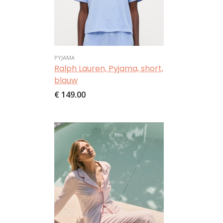
PYJAMA
Ralph Lauren, Pyjama, short,
blauw
€ 149,00
Afbeelding