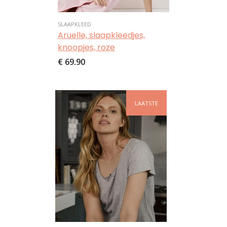
SLAAPKLEED
Aruelle, slaapkleedjes,
knoopjes, roze
€ 69,90
Afbeelding
LAATSTE