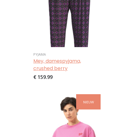
PYJAMA
Mey, damespyjama,
crushed berry
€ 159,99
Afbeelding
NIEUW