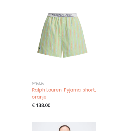
Afbeelding
PYJAMA
Ralph Lauren, Pyjama, short,
oranje
€ 138,00
Afbeelding