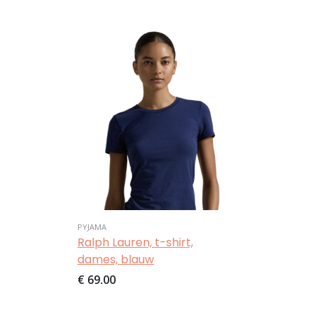
Afbeelding
PYJAMA
Ralph Lauren, t-shirt,
dames, blauw
€ 69,00