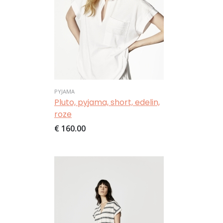
PYJAMA
Pluto, pyjama, short, edelin,
roze
€ 160,00
Afbeelding