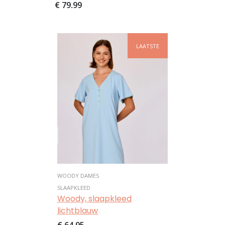
€ 79,99
Afbeelding
LAATSTE
WOODY DAMES
SLAAPKLEED
Woody, slaapkleed
lichtblauw
€ 64,95