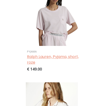
PYJAMA
Ralph Lauren, Pyjama, short,
roze
€ 149,00
Afbeelding