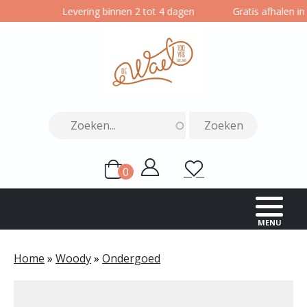
Overslaan
ons
Levering binnen 2 tot 4 dagen
Gratis afhalen in o
en
naar
de
inhoud
gaan
0
Gebruikersmenu
Mijn
Wensenlijst
items
account
MENU
Home
Woody
Ondergoed
Kruimelpad