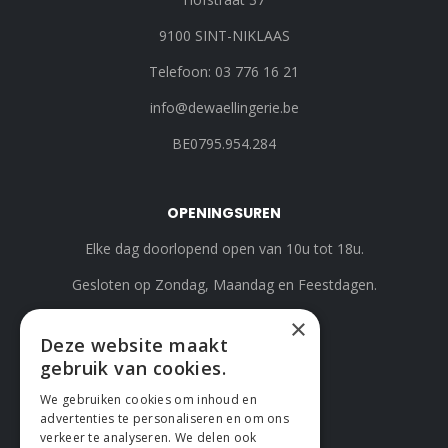
9100 SINT-NIKLAAS
Telefoon: 03 776 16 21
info@dewaellingerie.be
BE0795.954.284
OPENINGSUREN
Elke dag doorlopend open van 10u tot 18u.
Gesloten op Zondag, Maandag en Feestdagen.
×
Deze website maakt
gebruik van cookies.
We gebruiken cookies om inhoud en
advertenties te personaliseren en om ons
verkeer te analyseren. We delen ook